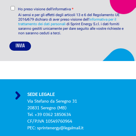
g
t
e
i
C
à
t
Ho preso visione dell'informativa
*
o
o
*
t
Ai sensi e per gli effetti degli articoli 13 e 6 del Regolamento UE
n
2016/679 dichiaro di aver preso visione dell’
i
informativa per il
trattamento dei dati personali
di Sprint Energy S.r.l. i dati forniti
s
*
saranno gestiti unicamente per dare seguito alle vostre richieste e
e
non saranno ceduti a terzi.
n
s
INVIA
o
P
r
i
v
a
c
y
SEDE LEGALE
P
Via Stefano da Seregno 31
o
20831 Seregno (MB)
l
Tel. +39 0362 1850634
i
CF/P.IVA 10549760964
c
PEC: sprintenergy@legalmail.it
y
*