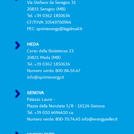
Via Stefano da Seregno 31
o
20831 Seregno (MB)
l
Tel. +39 0362 1850634
i
CF/P.IVA 10549760964
c
PEC: sprintenergy@legalmail.it
y
*
MEDA
Corso della Resistenza 23
20821 Meda (MB)
Tel. +39 0362 1850634
Numero verde: 800-84.56.47
info@sprintenergy.it
GENOVA
Palazzo Lauro -
Piazza della Nunziata 5/8 - 16124 Genova
Tel. +39 010 4694410 r.a.
Numero verde: 800-70.74.45 info@energyseller.it