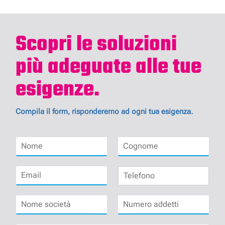
Scopri le soluzioni
più adeguate alle tue
esigenze.
Compila il form, risponderemo ad ogni tua esigenza.
N
C
o
o
m
g
E
T
e
n
m
e
*
o
a
l
m
N
N
i
e
e
o
u
l
f
*
m
m
*
o