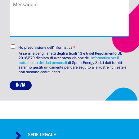
M
e
e
n
e
s
r
o
s
o
o
s
c
a
a
i
d
g
e
d
g
t
e
i
C
à
t
Ho preso visione dell'informativa
*
o
o
*
t
Ai sensi e per gli effetti degli articoli 13 e 6 del Regolamento UE
n
2016/679 dichiaro di aver preso visione dell’
i
informativa per il
trattamento dei dati personali
di Sprint Energy S.r.l. i dati forniti
s
*
saranno gestiti unicamente per dare seguito alle vostre richieste e
e
non saranno ceduti a terzi.
n
s
INVIA
o
P
r
i
v
a
c
y
SEDE LEGALE
P