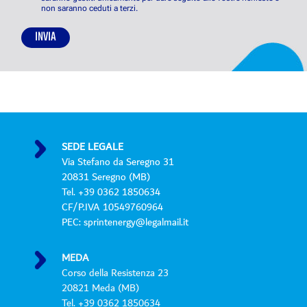
e
non saranno ceduti a terzi.
n
s
INVIA
o
P
r
i
v
a
c
y
SEDE LEGALE
P
Via Stefano da Seregno 31
o
20831 Seregno (MB)
l
Tel. +39 0362 1850634
i
CF/P.IVA 10549760964
c
PEC: sprintenergy@legalmail.it
y
*
MEDA
Corso della Resistenza 23
20821 Meda (MB)
Tel. +39 0362 1850634