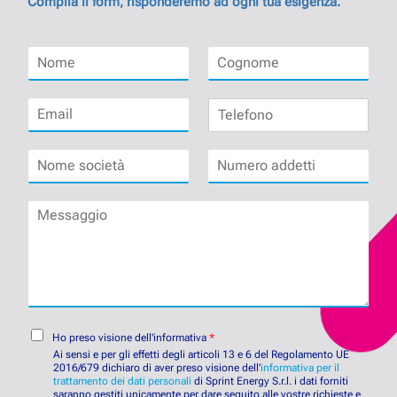
Compila il form, risponderemo ad ogni tua esigenza.
N
C
o
o
m
g
E
T
e
n
m
e
*
o
a
l
m
N
N
i
e
e
o
u
l
f
*
m
m
*
o
M
e
e
n
e
s
r
o
s
o
o
s
c
a
a
i
d
g
e
d
g
t
e
i
C
à
t
Ho preso visione dell'informativa
*
o
o
*
t
Ai sensi e per gli effetti degli articoli 13 e 6 del Regolamento UE
n
2016/679 dichiaro di aver preso visione dell’
i
informativa per il
trattamento dei dati personali
di Sprint Energy S.r.l. i dati forniti
s
*
saranno gestiti unicamente per dare seguito alle vostre richieste e