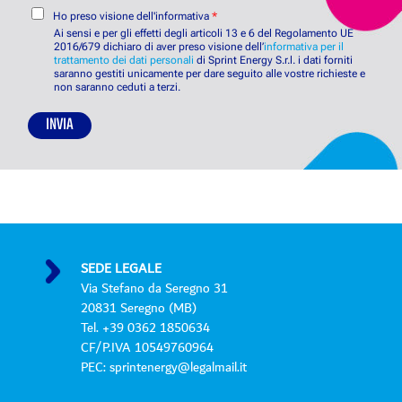
i
C
à
t
Ho preso visione dell'informativa
*
o
o
*
t
Ai sensi e per gli effetti degli articoli 13 e 6 del Regolamento UE
n
2016/679 dichiaro di aver preso visione dell’
i
informativa per il
trattamento dei dati personali
di Sprint Energy S.r.l. i dati forniti
s
*
saranno gestiti unicamente per dare seguito alle vostre richieste e
e
non saranno ceduti a terzi.
n
s
INVIA
o
P
r
i
v
a
c
y
SEDE LEGALE
P
Via Stefano da Seregno 31
o
20831 Seregno (MB)
l
Tel. +39 0362 1850634
i
CF/P.IVA 10549760964
c
PEC: sprintenergy@legalmail.it
y
*