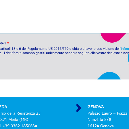
e
n
r
o
o
a
d
d
e
t
ativa
*
t
gli articoli 13 e 6 del Regolamento UE 2016/679 dichiaro di aver preso visione dell’
infor
.l. i dati forniti saranno gestiti unicamente per dare seguito alle vostre richieste e no
i
*
EDA
GENOVA
rso della Resistenza 23
Palazzo Lauro – Piazza 
0821 Meda (MB)
Nunziata 5/8
l. +39 0362 1850634
16124 Genova