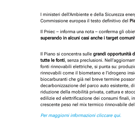
I ministeri dell’Ambiente e della Sicurezza energ
Commissione europea il testo definitivo del
Pi
Il Pniec – informa una nota – conferma gli obie
superando in alcuni casi anche i target comunita
Il Piano si concentra sulle
grandi opportunità d
tutte le fonti
, senza preclusioni. Nell’aggiornam
fonti rinnovabili elettriche, si punta su: produz
rinnovabili come il biometano e l’idrogeno insie
biocarburanti che già nel breve termine posson
decarbonizzazione del parco auto esistente, dif
riduzione della mobilità privata, cattura e stoc
edilizie ed elettrificazione dei consumi finali, i
crescente peso nel mix termico rinnovabile de
Per maggiorni informazioni cliccare qui.