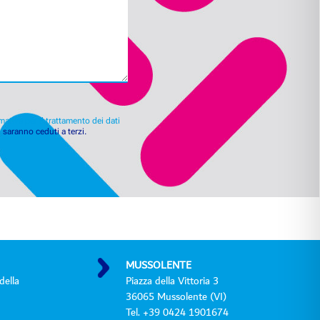
mativa per il trattamento dei dati
n saranno ceduti a terzi.
MUSSOLENTE
della
Piazza della Vittoria 3
36065 Mussolente (VI)
Tel. +39 0424 1901674