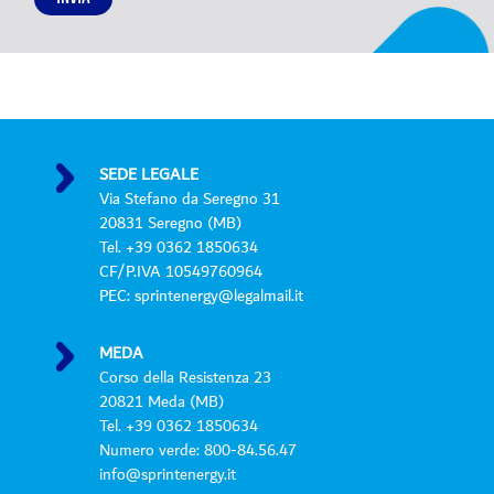
o
P
r
i
v
a
c
y
SEDE LEGALE
P
Via Stefano da Seregno 31
o
20831 Seregno (MB)
l
Tel. +39 0362 1850634
i
CF/P.IVA 10549760964
c
PEC: sprintenergy@legalmail.it
y
*
MEDA
Corso della Resistenza 23
20821 Meda (MB)
Tel. +39 0362 1850634
Numero verde: 800-84.56.47
info@sprintenergy.it