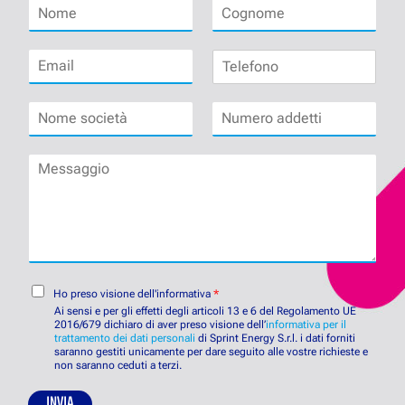
N
C
o
o
m
g
E
T
e
n
m
e
*
o
a
l
m
N
N
i
e
e
o
u
l
f
*
m
m
*
o
M
e
e
n
e
s
r
o
s
o
o
s
c
a
a
i
d
g
e
d
g
t
e
i
C
à
t
Ho preso visione dell'informativa
*
o
o
*
t
Ai sensi e per gli effetti degli articoli 13 e 6 del Regolamento UE
n
2016/679 dichiaro di aver preso visione dell’
i
informativa per il
trattamento dei dati personali
di Sprint Energy S.r.l. i dati forniti
s
*
saranno gestiti unicamente per dare seguito alle vostre richieste e
e
non saranno ceduti a terzi.
n
s
INVIA