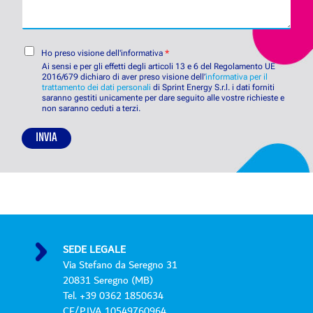
a
i
d
g
e
d
g
t
e
i
C
à
t
Ho preso visione dell'informativa
*
o
o
*
t
Ai sensi e per gli effetti degli articoli 13 e 6 del Regolamento UE
n
2016/679 dichiaro di aver preso visione dell’
i
informativa per il
trattamento dei dati personali
di Sprint Energy S.r.l. i dati forniti
s
*
saranno gestiti unicamente per dare seguito alle vostre richieste e
e
non saranno ceduti a terzi.
n
s
INVIA
o
P
r
i
v
a
c
y
SEDE LEGALE
P
Via Stefano da Seregno 31
o
20831 Seregno (MB)
l
Tel. +39 0362 1850634
i
CF/P.IVA 10549760964