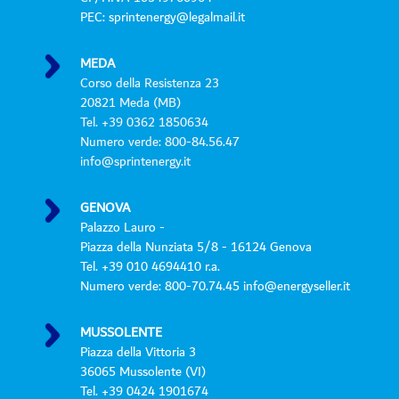
c
PEC: sprintenergy@legalmail.it
y
*
MEDA
Corso della Resistenza 23
20821 Meda (MB)
Tel. +39 0362 1850634
Numero verde: 800-84.56.47
info@sprintenergy.it
GENOVA
Palazzo Lauro -
Piazza della Nunziata 5/8 - 16124 Genova
Tel. +39 010 4694410 r.a.
Numero verde: 800-70.74.45 info@energyseller.it
MUSSOLENTE
Piazza della Vittoria 3
36065 Mussolente (VI)
Tel. +39 0424 1901674