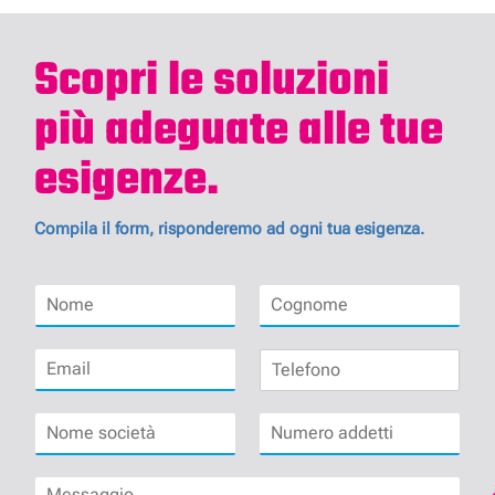
Scopri le soluzioni
più adeguate alle tue
esigenze.
Compila il form, risponderemo ad ogni tua esigenza.
N
C
o
o
m
g
E
T
e
n
m
e
*
o
a
l
m
N
N
i
e
e
o
u
l
f
*
m
m
*
o
M
e
e
n