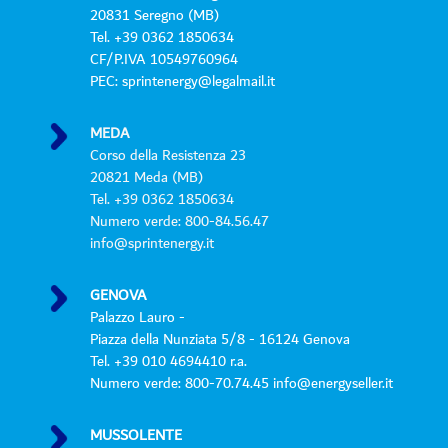
o
20831 Seregno (MB)
l
Tel. +39 0362 1850634
i
CF/P.IVA 10549760964
c
PEC: sprintenergy@legalmail.it
y
*
MEDA
Corso della Resistenza 23
20821 Meda (MB)
Tel. +39 0362 1850634
Numero verde: 800-84.56.47
info@sprintenergy.it
GENOVA
Palazzo Lauro -
Piazza della Nunziata 5/8 - 16124 Genova
Tel. +39 010 4694410 r.a.
Numero verde: 800-70.74.45 info@energyseller.it
MUSSOLENTE