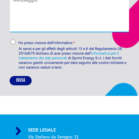
e
s
r
o
s
o
o
s
c
a
a
i
d
g
e
d
g
t
e
i
C
à
t
Ho preso visione dell'informativa
*
o
o
*
t
Ai sensi e per gli effetti degli articoli 13 e 6 del Regolamento UE
n
2016/679 dichiaro di aver preso visione dell’
i
informativa per il
trattamento dei dati personali
di Sprint Energy S.r.l. i dati forniti
s
*
saranno gestiti unicamente per dare seguito alle vostre richieste e
e
non saranno ceduti a terzi.
n
s
INVIA
o
P
r
i
v
a
c
y
SEDE LEGALE
P
Via Stefano da Seregno 31