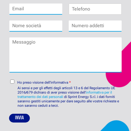
m
g
E
T
e
n
m
e
*
o
a
l
m
N
N
i
e
e
o
u
l
f
*
m
m
*
o
M
e
e
n
e
s
r
o
s
o
o
s
c
a
a
i
d
g
e
d
g
t
e
i
C
à
t
Ho preso visione dell'informativa
*
o
o
*
t
Ai sensi e per gli effetti degli articoli 13 e 6 del Regolamento UE
n
2016/679 dichiaro di aver preso visione dell’
i
informativa per il
trattamento dei dati personali
di Sprint Energy S.r.l. i dati forniti
s
*
saranno gestiti unicamente per dare seguito alle vostre richieste e
e
non saranno ceduti a terzi.
n
s
INVIA
o
P