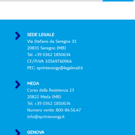
r
i
v
a
c
y
SEDE LEGALE
P
Via Stefano da Seregno 31
o
20831 Seregno (MB)
l
Tel. +39 0362 1850634
i
CF/P.IVA 10549760964
c
PEC: sprintenergy@legalmail.it
y
*
MEDA
Corso della Resistenza 23
20821 Meda (MB)
Tel. +39 0362 1850634
Numero verde: 800-84.56.47
info@sprintenergy.it
GENOVA