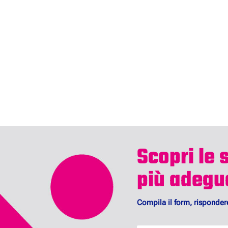
Scopri le 
più adegua
Compila il form, risponde