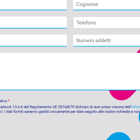
C
o
g
T
n
e
o
l
m
N
e
e
u
f
*
m
o
e
n
r
o
o
a
d
d
e
t
ativa
*
t
gli articoli 13 e 6 del Regolamento UE 2016/679 dichiaro di aver preso visione dell’
infor
.l. i dati forniti saranno gestiti unicamente per dare seguito alle vostre richieste e no
i
*