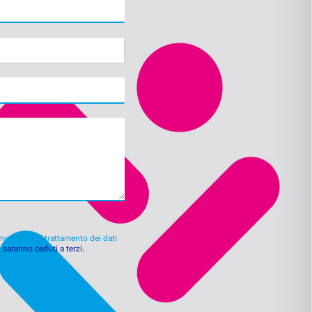
mativa per il trattamento dei dati
n saranno ceduti a terzi.