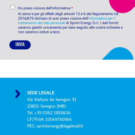
g
t
e
i
C
à
t
Ho preso visione dell'informativa
*
o
o
*
t
Ai sensi e per gli effetti degli articoli 13 e 6 del Regolamento UE
n
2016/679 dichiaro di aver preso visione dell’
i
informativa per il
trattamento dei dati personali
di Sprint Energy S.r.l. i dati forniti
s
*
saranno gestiti unicamente per dare seguito alle vostre richieste e
e
non saranno ceduti a terzi.
n
s
INVIA
o
P
r
i
v
a
c
y
SEDE LEGALE
P
Via Stefano da Seregno 31
o
20831 Seregno (MB)
l
Tel. +39 0362 1850634
i
CF/P.IVA 10549760964
c
PEC: sprintenergy@legalmail.it
y
*