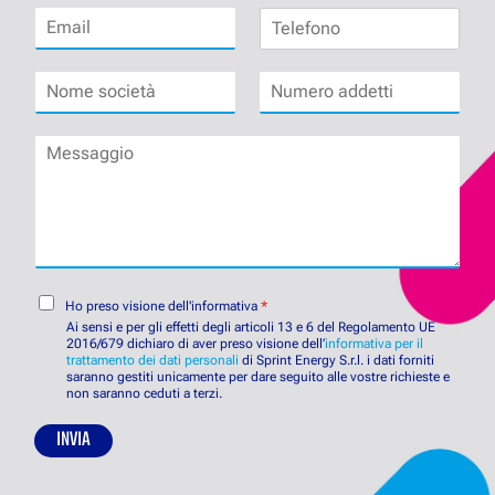
E
T
e
n
m
e
*
o
a
l
m
N
N
i
e
e
o
u
l
f
*
m
m
*
o
M
e
e
n
e
s
r
o
s
o
o
s
c
a
a
i
d
g
e
d
g
t
e
i
C
à
t
Ho preso visione dell'informativa
*
o
o
*
t
Ai sensi e per gli effetti degli articoli 13 e 6 del Regolamento UE
n
2016/679 dichiaro di aver preso visione dell’
i
informativa per il
trattamento dei dati personali
di Sprint Energy S.r.l. i dati forniti
s
*
saranno gestiti unicamente per dare seguito alle vostre richieste e
e
non saranno ceduti a terzi.
n
s
INVIA
o
P