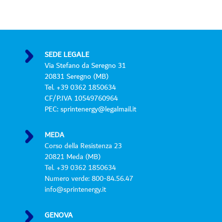
r
i
v
a
c
y
SEDE LEGALE
P
Via Stefano da Seregno 31
o
20831 Seregno (MB)
l
Tel. +39 0362 1850634
i
CF/P.IVA 10549760964
c
PEC: sprintenergy@legalmail.it
y
*
MEDA
Corso della Resistenza 23
20821 Meda (MB)
Tel. +39 0362 1850634
Numero verde: 800-84.56.47
info@sprintenergy.it
GENOVA