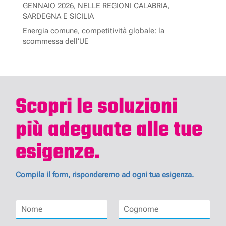
GENNAIO 2026, NELLE REGIONI CALABRIA,
SARDEGNA E SICILIA
Energia comune, competitività globale: la
scommessa dell’UE
Scopri le soluzioni
più adeguate alle tue
esigenze.
Compila il form, risponderemo ad ogni tua esigenza.
N
C
o
o
m
g