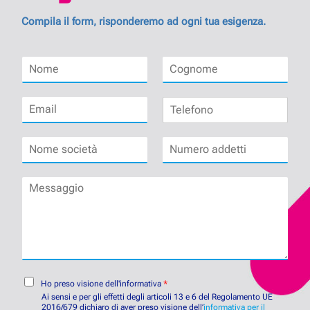
Compila il form, risponderemo ad ogni tua esigenza.
N
C
o
o
m
g
E
T
e
n
m
e
*
o
a
l
m
N
N
i
e
e
o
u
l
f
*
m
m
*
o
M
e
e
n
e
s
r
o
s
o
o
s
c
a
a
i
d
g
e
d
g
t
e
i
C
à
t
Ho preso visione dell'informativa
*
o
o
*
t
Ai sensi e per gli effetti degli articoli 13 e 6 del Regolamento UE
n
2016/679 dichiaro di aver preso visione dell’
i
informativa per il