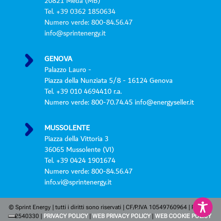
20821 Meda (MB)
Tel. +39 0362 1850634
Numero verde: 800-84.56.47
info@sprintenergy.it
GENOVA
Palazzo Lauro -
Piazza della Nunziata 5/8 - 16124 Genova
Tel. +39 010 4694410 r.a.
Numero verde: 800-70.74.45 info@energyseller.it
MUSSOLENTE
Piazza della Vittoria 3
36065 Mussolente (VI)
Tel. +39 0424 1901674
Numero verde: 800-84.56.47
info.vi@sprintenergy.it
© Sprint Energy | tutti i diritti sono riservati | CF/P.IVA 10549760964 | REA MB
– 2540330 |
PRIVACY POLICY
|
WEB PRIVACY POLICY
|
WEB COOKIE POLICY