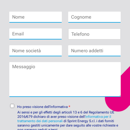
N
C
o
o
m
g
E
T
e
n
m
e
*
o
a
l
m
N
N
i
e
e
o
u
l
f
*
m
m
*
o
M
e
e
n
e
s
r
o
s
o
o
s
c
a
a
i
d
g
e
d
g
t
e
i
C
à
t
Ho preso visione dell'informativa
*
o
o
*
t
Ai sensi e per gli effetti degli articoli 13 e 6 del Regolamento UE
n
2016/679 dichiaro di aver preso visione dell’
i
informativa per il
trattamento dei dati personali
di Sprint Energy S.r.l. i dati forniti
s
*
saranno gestiti unicamente per dare seguito alle vostre richieste e
e
non saranno ceduti a terzi.