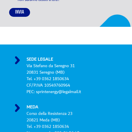
n
s
INVIA
o
P
r
i
v
a
c
y
SEDE LEGALE
P
Via Stefano da Seregno 31
o
20831 Seregno (MB)
l
Tel. +39 0362 1850634
i
CF/P.IVA 10549760964
c
PEC: sprintenergy@legalmail.it
y
*
MEDA
Corso della Resistenza 23
20821 Meda (MB)
Tel. +39 0362 1850634